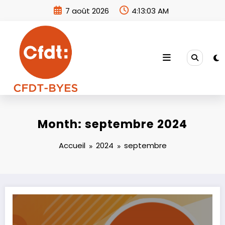
Aller
7 août 2026
4:13:04 AM
au
contenu
Month: septembre 2024
Accueil
2024
septembre
MINUTE EQUANS EDITION SPECIALE