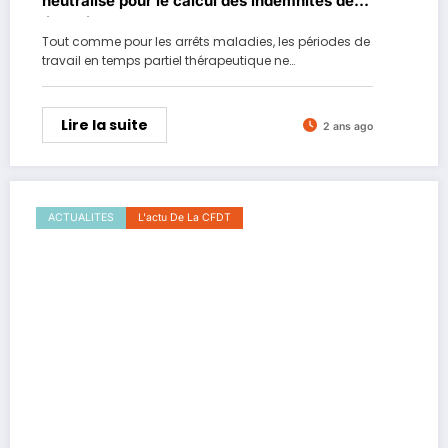
neutralisé pour le calcul des indemnités de
licenciement !
Tout comme pour les arrêts maladies, les périodes de
travail en temps partiel thérapeutique ne…
Lire la suite
2 ans ago
ACTUALITES
L'actu De La CFDT