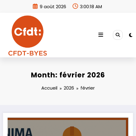
Aller
9 août 2026
3:00:18 AM
au
contenu
Month: février 2026
Accueil
2026
février
Contenu restreint