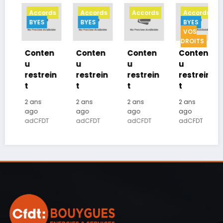
Accords
Accords
Accords
Accords
BYES
BYES
BYES
VOS
DROITS
Conten
Conten
Conten
Conten
u
u
u
u
restrein
restrein
restrein
restrein
t
t
t
t
2 ans
2 ans
2 ans
2 ans
ago
ago
ago
ago
adCFDT
adCFDT
adCFDT
adCFDT