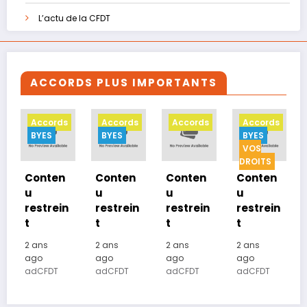
L’actu de la CFDT
ACCORDS PLUS IMPORTANTS
Accords
Accords
Accords
Accords
BYES
BYES
BYES
VOS
DROITS
Conten
Conten
Conten
Conten
u
u
u
u
restrein
restrein
restrein
restrein
t
t
t
t
2 ans
2 ans
2 ans
2 ans
ago
ago
ago
ago
adCFDT
adCFDT
adCFDT
adCFDT