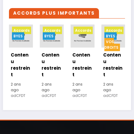
ACCORDS PLUS IMPORTANTS
s
Accords
Accords
Accords
Accords
BYES
BYES
BYES
VOS
DROITS
Conten
Conten
Conten
Conten
u
u
u
u
n
restrein
restrein
restrein
restrein
t
t
t
t
2 ans
2 ans
2 ans
2 ans
ago
ago
ago
ago
adCFDT
adCFDT
adCFDT
adCFDT