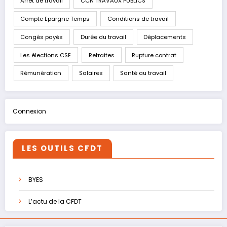
Arrêt de travail
CCN TRAVAUX PUBLICS
Compte Epargne Temps
Conditions de travail
Congés payés
Durée du travail
Déplacements
Les élections CSE
Retraites
Rupture contrat
Rémunération
Salaires
Santé au travail
Connexion
LES OUTILS CFDT
BYES
L’actu de la CFDT